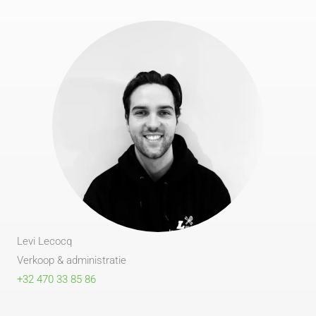
Levi Lecocq
Verkoop & administratie
+32 470 33 85 86