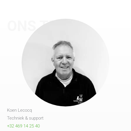
ONS TEAM
Koen Lecocq
Techniek & support
+32 469 14 25 40