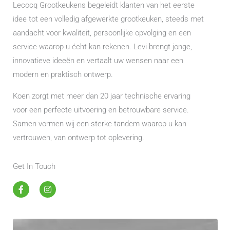
Lecocq Grootkeukens begeleidt klanten van het eerste
idee tot een volledig afgewerkte grootkeuken, steeds met
aandacht voor kwaliteit, persoonlijke opvolging en een
service waarop u écht kan rekenen. Levi brengt jonge,
innovatieve ideeën en vertaalt uw wensen naar een
modern en praktisch ontwerp.
Koen zorgt met meer dan 20 jaar technische ervaring
voor een perfecte uitvoering en betrouwbare service.
Samen vormen wij een sterke tandem waarop u kan
vertrouwen, van ontwerp tot oplevering.
Get In Touch
F
I
a
n
c
s
e
t
b
a
o
g