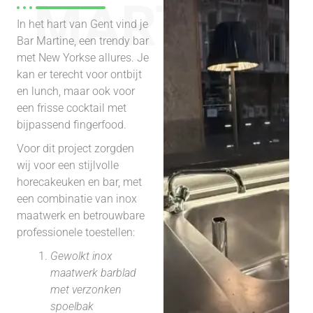
MARTINE
In het hart van Gent vind je
Bar Martine, een trendy bar
met New Yorkse allures. Je
kan er terecht voor ontbijt
en lunch, maar ook voor
een frisse cocktail met
bijpassend fingerfood.
Voor dit project zorgden
wij voor een stijlvolle
horecakeuken en bar, met
een combinatie van inox
maatwerk en betrouwbare
professionele toestellen:
Gewolkt inox
maatwerk barblad
met verzonken
spoelbak