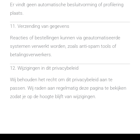
Er vindt geen automatische besluitvorming of profilering
plaats.
11. Verzending van gegevens
Reacties of bestellingen kunnen via geautomatiseerde
systemen verwerkt worden, zoals anti-spam tools of
betalingsverwerkers.
12. Wijzigingen in dit privacybeleid
Wij behouden het recht om dit privacybeleid aan te
passen. Wij raden aan regelmatig deze pagina te bekijken
zodat je op de hoogte blijft van wijzigingen.