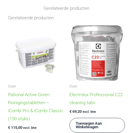
100
Gerelateerde producten
stuks
Gerelateerde producten
aantal
Oven
Oven
Rational Active Green
Electrolux Professional C22
Reinigingstabletten –
cleaning tabs
iCombi Pro & iCombi Classic
€
69,20
excl. btw
(150 stuks)
Toevoegen Aan
Winkelwagen
€
115,00
excl. btw