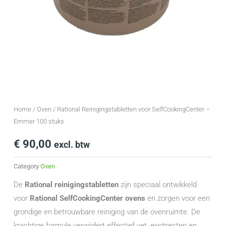
Home
/
Oven
/ Rational Reinigingstabletten voor SelfCookingCenter –
Emmer 100 stuks
€
90,00
excl. btw
Category
Oven
De
Rational reinigingstabletten
zijn speciaal ontwikkeld
voor
Rational SelfCookingCenter ovens
en zorgen voor een
grondige en betrouwbare reiniging van de ovenruimte. De
krachtige formule verwijdert effectief vet, eiwitresten en