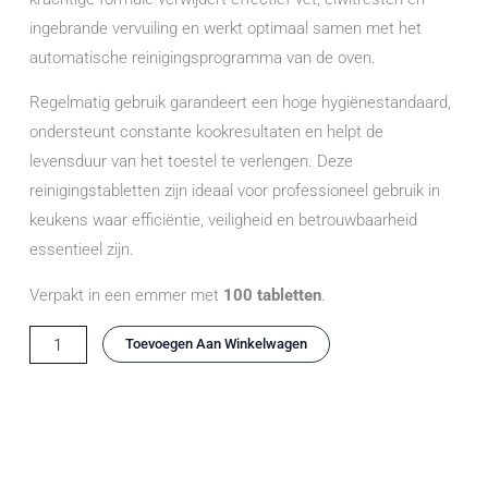
ingebrande vervuiling en werkt optimaal samen met het
automatische reinigingsprogramma van de oven.
Regelmatig gebruik garandeert een hoge hygiënestandaard,
ondersteunt constante kookresultaten en helpt de
levensduur van het toestel te verlengen. Deze
reinigingstabletten zijn ideaal voor professioneel gebruik in
keukens waar efficiëntie, veiligheid en betrouwbaarheid
essentieel zijn.
Verpakt in een emmer met
100 tabletten
.
Rational
Toevoegen Aan Winkelwagen
Reinigingstabletten
voor
SelfCookingCenter
–
Emmer